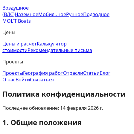
Воздушное
(ВЛС)
Наземное
Мобильное
Ручное
Подводное
MOL'T Boats
Цены
Цены и расчёт
Калькулятор
стоимости
Рекомендательные письма
Проекты
Проекты
География работ
Отрасли
Статьи
Блог
О нас
Войти
Связаться
Политика конфиденциальности
Последнее обновление: 14 февраля 2026 г.
1. Общие положения