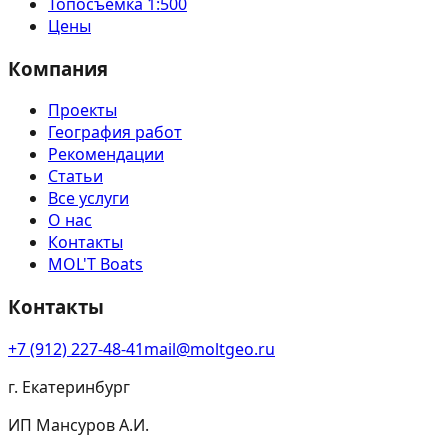
Топосъёмка 1:500
Цены
Компания
Проекты
География работ
Рекомендации
Статьи
Все услуги
О нас
Контакты
MOL'T Boats
Контакты
+7 (912) 227-48-41
mail@moltgeo.ru
г. Екатеринбург
ИП Мансуров А.И.