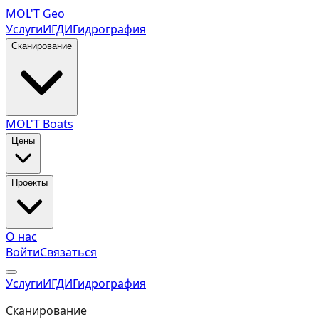
MOL
'
T
Geo
Услуги
ИГДИ
Гидрография
Сканирование
MOL'T Boats
Цены
Проекты
О нас
Войти
Связаться
Услуги
ИГДИ
Гидрография
Сканирование